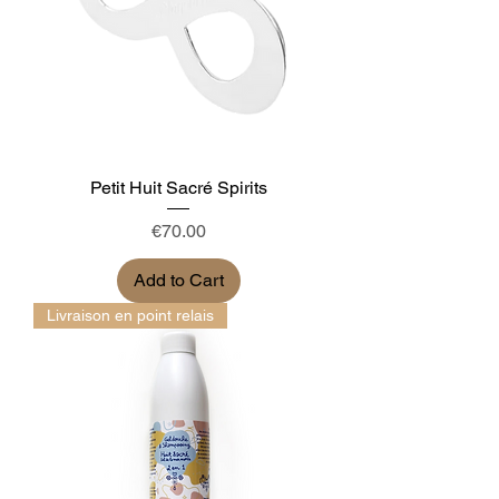
Petit Huit Sacré Spirits
Price
€70.00
Add to Cart
Livraison en point relais