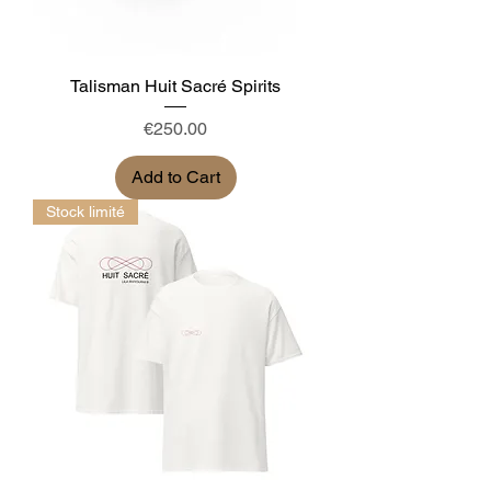
Talisman Huit Sacré Spirits
Price
€250.00
Add to Cart
Stock limité