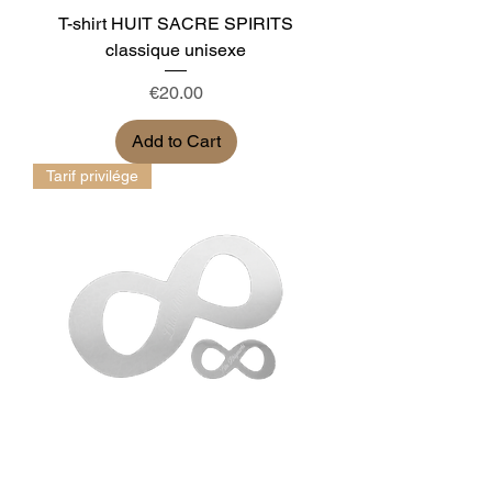
T-shirt HUIT SACRE SPIRITS
classique unisexe
Price
€20.00
Add to Cart
Tarif privilége
Grand Huit Sacré thérapeutique