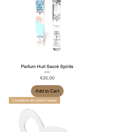
Parfum Huit Sacré Spirits
Price
€35.00
Add to Cart
Livraison en point relais