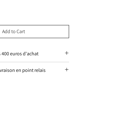
Add to Cart
s 400 euros d'achat
s 400 euros d'achat
raison en point relais
vos colis seront
livraison :
yés en
,
point relais
omatiquement au plus
ous. Merci d’indiquer
nom,
lors de votre
o de téléphone
 recevoir votre notification
 d’indisponibilité, une