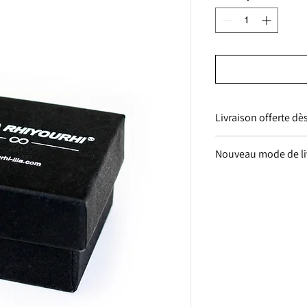
Livraison offerte dè
Livraison offerte dè
Nouveau mode de liv
Nouveau mode de 
désormais envo
sélectionné aut
proche de chez v
prénom et numér
commande afin de
de retrait. En cas