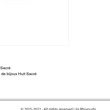
sera
procuration
été mis en place 
retours et limiter
 Sacré
 de bijoux Huit Sacré
© 2015-2022 - All rights reserved Lila Rhiyourhi