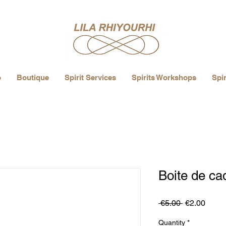
o
Boutique
Spirit Services
Spirits Workshops
Spir
Boite de c
Regular
Sale
 €5.00 
€2.00
Price
Price
Quantity
*