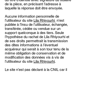
de la pièce, en précisant l’adresse à
laquelle la réponse doit être envoyée.
Aucune information personnelle de
l’utilisateur du site
Lila Rhiyourhi
n’est
publiée à l’insu de l’utilisateur, échangée,
transférée, cédée ou vendue sur un
support quelconque à des tiers. Seule
l’hypothèse du rachat de Lila Rhiyourhi et
de ses droits permettrait la transmission
des dites informations à l’éventuel
acquéreur qui serait à son tour tenu de la
même obligation de conservation et de
modification des données vis à vis de
l’utilisateur du site
Lila Rhiyourhi
.
Le site n’est pas déclaré à la CNIL car il
n’exploite pas les données personnelles
comme indiqué sur
cette page
Les bases de données sont protégées par
les dispositions de la loi du 1er juillet 1998
transposant la directive 96/9 du 11 mars
1996 relative à la protection juridique des
bases de données.